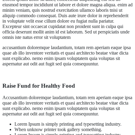
eiusmod tempor incididunt ut labore et dolore magna aliqua. enim ad
minim veniam, quis nostrud exercitation ullamco laboris tnisi ut
aliquip commodo consequat. Duis aute irure dolor in reprehenderit
in voluptate velit esse cillum dolore eu fugiat nulla pariatur.
Excepteur sint occaecat cupidatat non proident sunt in culpa qui
officia deserunt mollit anim id est laborum. Sed ut perspiciatis unde
omnis iste natus error sit voluptatem
accusantium doloremque laudantium, totam rem aperiam eaque ipsa
quae ab illo inventore veritatis et quasi architecto beatae vitae dicta
sunt explicabo. nemo enim ipsam voluptatem quia voluptas sit
aspernatur aut odit aut fugit sed quia consequuntur.
Raise Fund for Healthy Food
Accusantium doloremque laudantium, totam rem aperiam eaque ipsa
quae ab illo inventore veritatis et quasi architecto beatae vitae dicta
sunt explicabo. nemo enim ipsam voluptatem quia voluptas sit
aspernatur aut odit aut fugit sed quia consequuntur.
Lorem Ipsum is simply printing and typesetting industry.
When unknow printer took gallery something.
Lorem Ipsum is simply printing and typesetting industry.